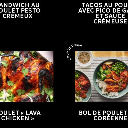
ANDWICH AU
TACOS AU POU
OULET PESTO
AVEC PICO DE 
CRÉMEUX
ET SAUCE
CRÈMEUSE
COUP DE COEUR
Coup de coeur
OULET « LAVA
BOL DE POULET 
CHICKEN »
CORÉENNE