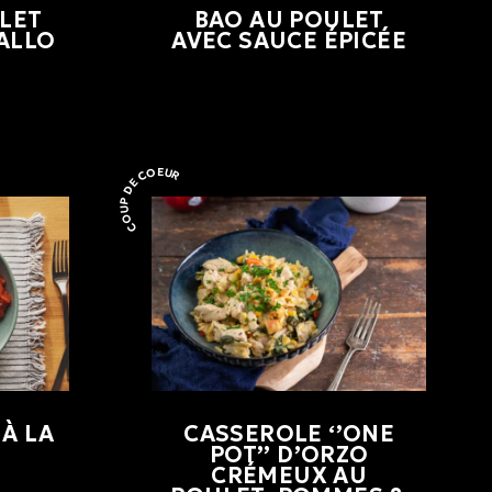
LET
BAO AU POULET
GALLO
AVEC SAUCE ÉPICÉE
COUP DE COEUR
Coup de coeur
À LA
CASSEROLE ‘’ONE
POT’’ D’ORZO
CRÉMEUX AU