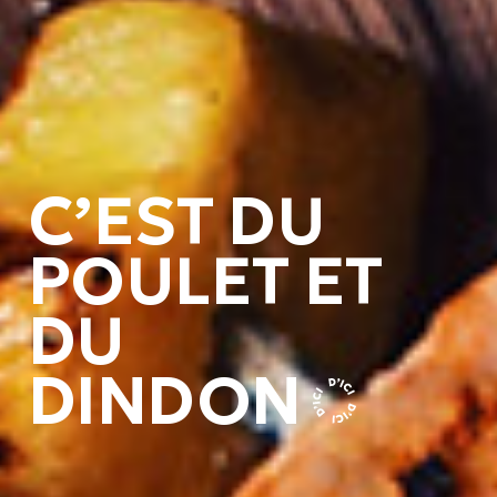
C’EST DU
POULET ET
DU
DINDON