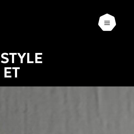
Ouvrir le 
 STYLE
 ET